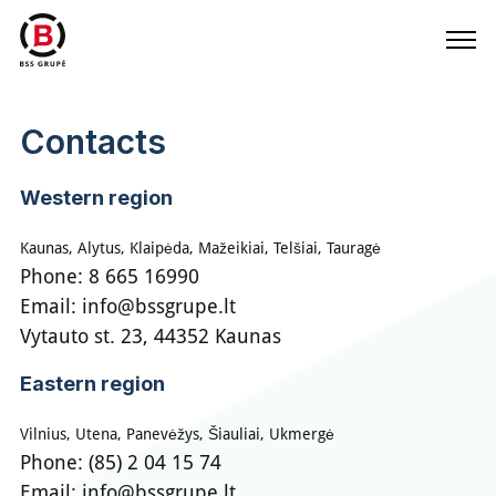
Contacts
Western region
Kaunas, Alytus, Klaipėda, Mažeikiai, Telšiai, Tauragė
Phone:
8 665 16990
Email:
info@bssgrupe.lt
Vytauto st. 23, 44352 Kaunas
Eastern region
Vilnius, Utena, Panevėžys, Šiauliai, Ukmergė
Phone:
(85) 2 04 15 74
Email:
info@bssgrupe.lt