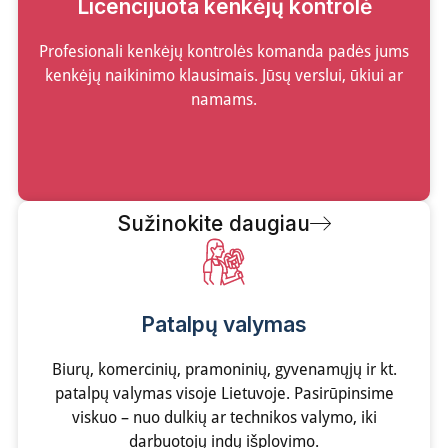
Licencijuota kenkėjų kontrolė
Profesionali kenkėjų kontrolės komanda padės jums
kenkėjų naikinimo klausimais. Jūsų verslui, ūkiui ar
namams.
Sužinokite daugiau
Patalpų valymas​
Biurų, komercinių, pramoninių, gyvenamųjų ir kt.
patalpų valymas visoje Lietuvoje. Pasirūpinsime
viskuo – nuo dulkių ar technikos valymo, iki
darbuotojų indų išplovimo.