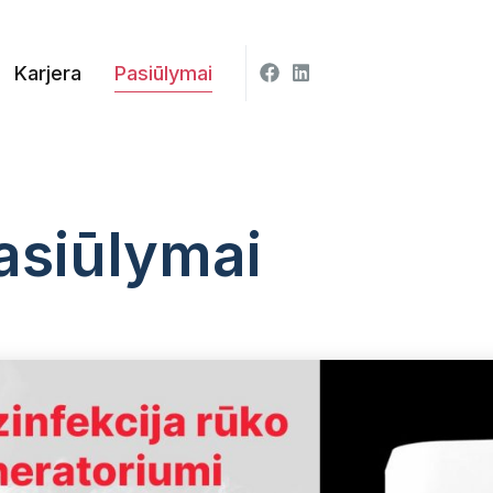
Facebook
LinkedIn
Karjera
Pasiūlymai
asiūlymai