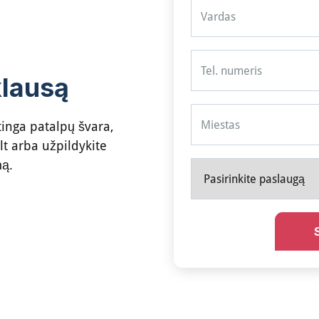
klausą
tinga patalpų švara,
lt
arba užpildykite
mą.