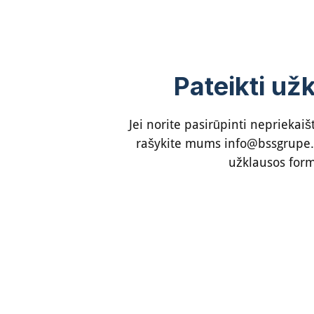
Pateikti už
Jei norite pasirūpinti nepriekaiš
rašykite mums
info@bssgrupe.
užklausos for