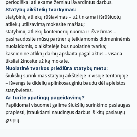
periodiškai atliekame žemiau išvardintus darbus.
Statybų aikštelių tvarkymas:
statybinių atliekų rūšiavimas – už tinkamai išrūšiuotų
atliekų utilizavimą mokėsite mažiau;
statybinių atliekų konteinerių nuoma ir išvežimas –
pasinaudosite mūsų partnerių teikiamomis didmeninėmis
nuolaidomis, o aikštelėje bus nuolatinė tvarka;
kasdieninė atliktų darbų apskaita pagal aktus – visada
tiksliai žinosite už ką mokate.
Nuolatinė tvarkos priežiūra statybų metu:
šiukšlių surinkimas statybų aikštelėje ir visoje teritorijoje
– išvengsite didelių aplinkosauginių baudų dėl apleistos
statybvietės.
Ar turite ypatingų pageidavimų?
Papildomai visuomet galime šiukšlių surinkimo paslaugas
praplėsti, įtraukdami naudingus darbus iš kitų paslaugų
grupių.