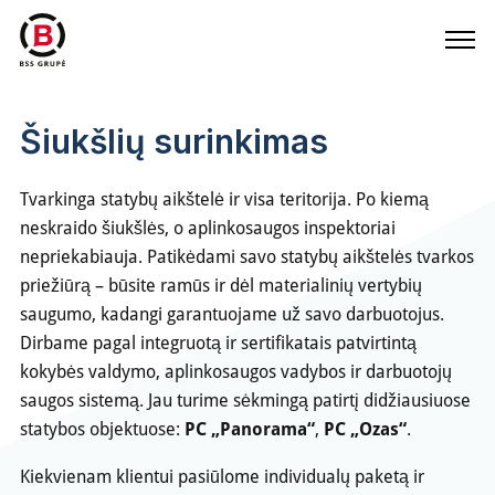
Šiukšlių surinkimas
Tvarkinga statybų aikštelė ir visa teritorija. Po kiemą
neskraido šiukšlės, o aplinkosaugos inspektoriai
nepriekabiauja. Patikėdami savo statybų aikštelės tvarkos
priežiūrą – būsite ramūs ir dėl materialinių vertybių
saugumo, kadangi garantuojame už savo darbuotojus.
Dirbame pagal integruotą ir sertifikatais patvirtintą
kokybės valdymo, aplinkosaugos vadybos ir darbuotojų
saugos sistemą. Jau turime sėkmingą patirtį didžiausiuose
statybos objektuose:
PC „Panorama“
,
PC „Ozas“
.
Kiekvienam klientui pasiūlome individualų paketą ir