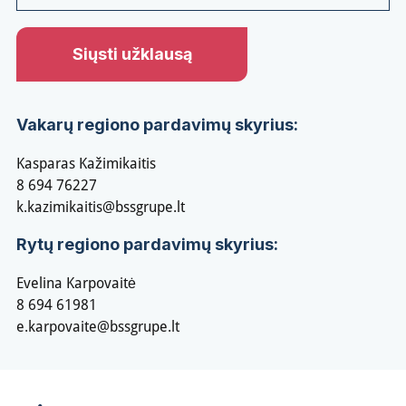
Vakarų regiono pardavimų skyrius:
Kasparas Kažimikaitis
8 694 76227
k.kazimikaitis@bssgrupe.lt
Rytų regiono pardavimų skyrius:
Evelina Karpovaitė
8 694 61981
e.karpovaite@bssgrupe.lt